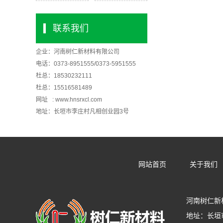
联系我们
企业：
河南树仁新材料有限公司
电话：0373-8951555/0373-5951555
杜总：18530232111
杜总：15516581489
网址 :
www.hnsrxcl.com
地址：长垣市李庄村凡相创业园3号
网站首页
关于我们
河南树仁新
地址：长垣市