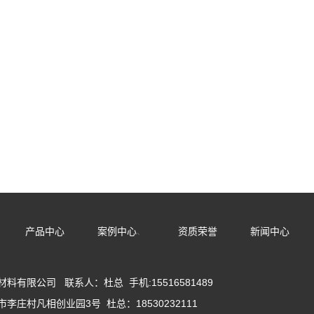
产品中心
案例中心
资质荣誉
新闻中心
、
材料有限公司
联系人：杜总 手机:
15516581489
李庄村凡相创业园3号 杜总：18530232111