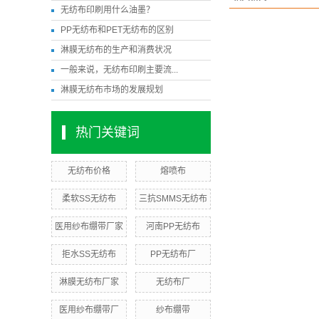
无纺布印刷用什么油墨？
PP无纺布和PET无纺布的区别
淋膜无纺布的生产和消费状况
一般来说，无纺布印刷主要流...
淋膜无纺布市场的发展规划
热门关键词
无纺布价格
熔喷布
柔软SS无纺布
三抗SMMS无纺布
医用纱布绷带厂家
河南PP无纺布
拒水SS无纺布
PP无纺布厂
淋膜无纺布厂家
无纺布厂
医用纱布绷带厂
纱布绷带