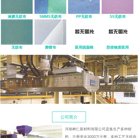
淋膜无纺布
SMMS无纺布
PP无纺布
SS无纺布
无纺布
熔喷布
医用脱脂棉
防疫物质医用
公司简介
河南树仁新材料有限公司是集生产多种材
料，注册资金3000万元整，多种工艺无纺布