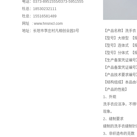
电话：0373-8951555/0373-5951555
杜总：18530232111
杜总：15516581489
网址 :
www.hnsrxcl.com
地址：长垣市李庄村凡相创业园3号
【产品名称】洗手衣
【型号】大褂型 【规格】
【型号】连体式 【规格】
【型号】分体式 【规格】
【生产备案凭证编号
【产品备案凭证编号
【产品技术要求编号
【结构组成】本品
【产品的性能】
1、外观
洗手衣应洁净，不得
现象。
2、缝制要求
缝制的洗手衣缝制针
3、非织造布的克数