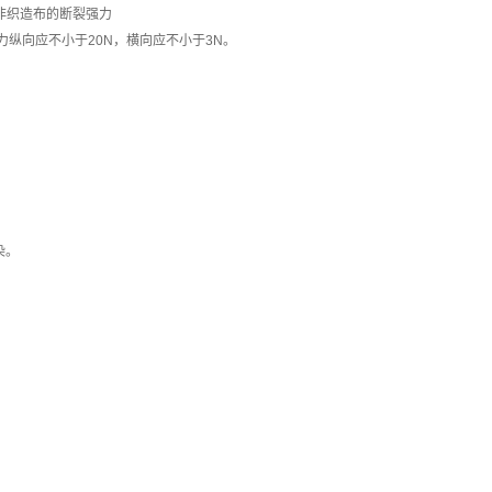
织造布的断裂强力
纵向应不小于20N，横向应不小于3N。
染。