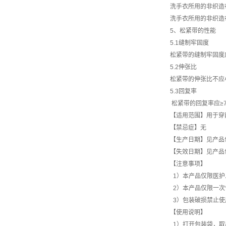
洗手衣所用的非织
洗手衣所用的非织造
5、松紧带的性能
5.1缝制牢固度
松紧带的缝制牢固度
5.2伸张比
松紧带的伸张比不应小于
5.3回复率
松紧带的回复率应≥7
【适用范围】用于穿
【禁忌症】无
【生产日期】见产品
【失效日期】见产品
【注意事项】
1）本产品仅
2）本产品仅
3）包装破损禁止使
【使用说明】
1）打开包装袋，取