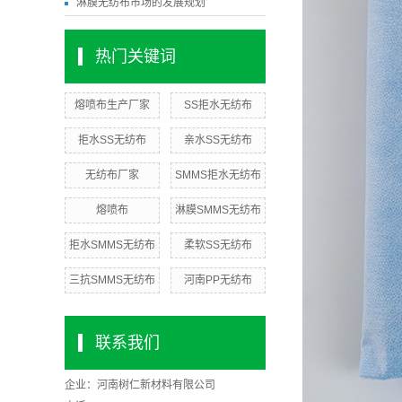
淋膜无纺布市场的发展规划
热门关键词
熔喷布生产厂家
SS拒水无纺布
拒水SS无纺布
亲水SS无纺布
无纺布厂家
SMMS拒水无纺布
熔喷布
淋膜SMMS无纺布
拒水SMMS无纺布
柔软SS无纺布
三抗SMMS无纺布
河南PP无纺布
联系我们
企业：
河南树仁新材料有限公司