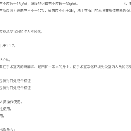
造布不应低于18g/㎡，淋膜非织造布不应低于30g/㎡。 4、非
布断裂强力纵向应不小于17N，横向应不小于3N；洗手衣所用的淋膜非织造布断裂强力
应能承受10N的拉力不脱落。
1:1.7。
5.0%。
戴在手术室内的麻醉师、巡回护士等人的身上，使手术室净化环境免受室内人员的污
包装封口处或合格证
包装封口处或合格证
限医护人员操作使用。
限一次性使用。
用。
出洗手衣；