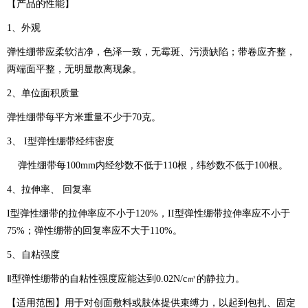
【产品的性能】
1、外观
弹性绷带应柔软洁净，色泽一致，无霉斑、污渍缺陷；带卷应齐整，
两端面平整，无明显散离现象。
2、单位面积质量
弹性绷带每平方米重量不少于70克。
3、 I型弹性绷带经纬密度
弹性绷带每100mm内经纱数不低于110根，纬纱数不低于100根。
4、拉伸率、 回复率
I型弹性绷带的拉伸率应不小于120%，II型弹性绷带拉伸率应不小于
75%；弹性绷带的回复率应不大于110%。
5、自粘强度
Ⅱ型弹性绷带的自粘性强度应能达到0.02N/c㎡的静拉力。
【适用范围】用于对创面敷料或肢体提供束缚力，以起到包扎、固定